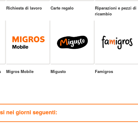
Richiesta di lavoro
Carte regalo
Riparazioni e pezzi di
ricambio
s
Migros Mobile
Migusto
Famigros
usi nei giorni seguenti: