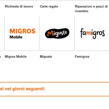
Richiesta di lavoro
Carte regalo
Riparazioni e pezzi di
ricambio
s
Migros Mobile
Migusto
Famigros
usi nei giorni seguenti: