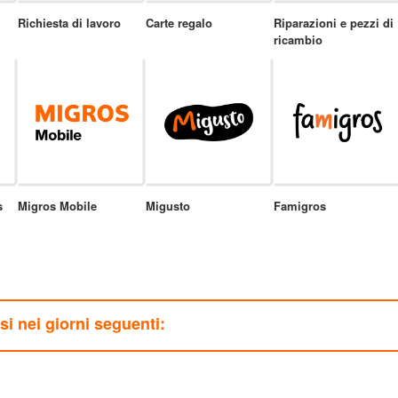
Richiesta di lavoro
Carte regalo
Riparazioni e pezzi di
ricambio
s
Migros Mobile
Migusto
Famigros
usi nei giorni seguenti: