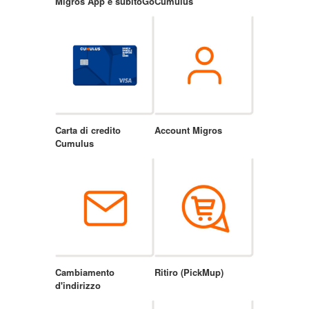
Migros App e subitoGo
Cumulus
Carta di credito
Account Migros
Cumulus
Cambiamento
Ritiro (PickMup)
d'indirizzo