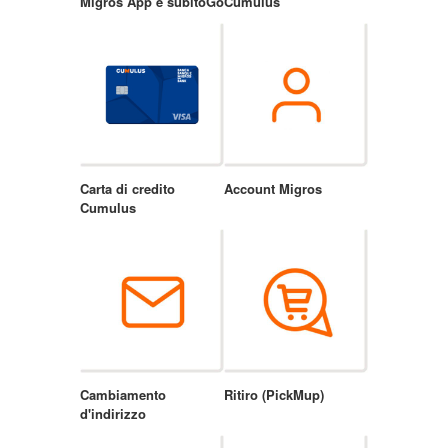
Migros App e subitoGo
Cumulus
Carta di credito
Account Migros
Cumulus
Cambiamento
Ritiro (PickMup)
d'indirizzo